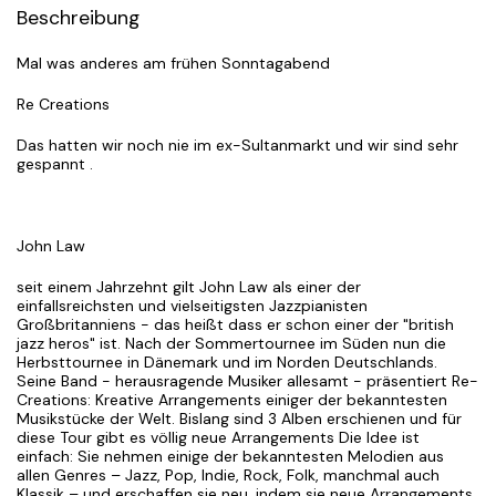
Beschreibung
Mal was anderes am frühen Sonntagabend
Re Creations
Das hatten wir noch nie im ex-Sultanmarkt und wir sind sehr
gespannt .
John Law
seit einem Jahrzehnt gilt John Law als einer der
einfallsreichsten und vielseitigsten Jazzpianisten
Großbritanniens - das heißt dass er schon einer der "british
jazz heros" ist. Nach der Sommertournee im Süden nun die
Herbsttournee in Dänemark und im Norden Deutschlands.
Seine Band - herausragende Musiker allesamt - präsentiert Re-
Creations: Kreative Arrangements einiger der bekanntesten
Musikstücke der Welt. Bislang sind 3 Alben erschienen und für
diese Tour gibt es völlig neue Arrangements Die Idee ist
einfach: Sie nehmen einige der bekanntesten Melodien aus
allen Genres – Jazz, Pop, Indie, Rock, Folk, manchmal auch
Klassik – und erschaffen sie neu, indem sie neue Arrangements