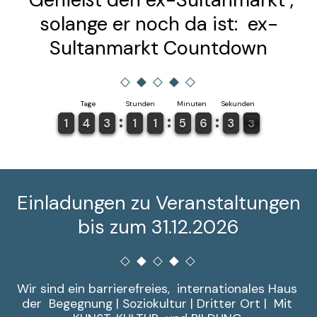
solange er noch da ist: ex-
Sultanmarkt Countdown
Tage
Stunden
Minuten
Sekunden
1
1
1
1
4
4
3
3
2
2
3
3
1
1
1
1
1
1
1
1
4
4
5
5
6
6
5
5
2
2
3
3
2
1
1
Einladungen zu Veranstaltungen
bis zum 31.12.2026
Wir sind ein barrierefreies,  internationales Haus 
der  Begegnung | Soziokultur | Dritter Ort |  Mit 