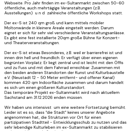
Webseite. Pro Jahr finden im ex-Sultanmarkt zwischen 50-60
öffentliche, auch mehrtägige Veranstaltungen (z.B.
Ausstellungen) u n d zahlreiche öffentliche Workshops statt.
Der ex-S ist 240 qm groß und kann mittels mobiler
Moltonwände in kleinere Areale eingeteilt werden. Darum
eignet er sich für sehr viel verschiedene Veranstaltungsanlässe.
Es gibt eine fest installierte 20qm große Bühne für Konzert-
und Theaterveranstaltungen.
Der ex-S ist etwas Besonderes, z.B. weil er barrierefrei ist und
innen drin hell und freundlich. Er verfügt über einen eigenen
begrünten Vorplatz. Er liegt zentral und ist leicht mit den Öffis
und zu Fuss und mit dem Fahrrad erreichbar. Zusammen mit
den beiden anderen Standorten der Kunst und Kulturbaustelle
e.V. (Neustadt 12 - 50 Meter entfernt- und offener Kanal)
kommen 420 qm Indoorfläche zusammen und darum handelt
es sich um einen größeren Kulturstandort.
Das temporäre Projekt ex-Sultanmarkt wird nach aktuellem
Sachstand am 31.12.2026 enden müssen.
Wir haben uns intensivst um eine weitere Fortsetzung bemüht.
Leider ist es so, dass "die Stadt" keines unserer Angebote
angenommen hat, die Strukturen vor Ort für einen
partizipativen Stadtteil - Entwicklungsschub zu nutzen und das
sehr lebendige Kulturleben im ex-Sultanmarkt zu stabilisieren